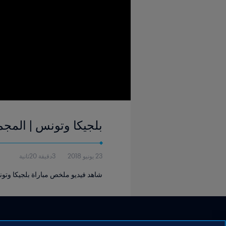
بلجيكا وتونس | المجموعة ٧ | كأس العالم FIFA روسيا ٢٠١٨
23 يونيو 2018
3دقيقة 20ثانية
شاهد فيديو ملخص مباراة بلجيكا وتونس ا