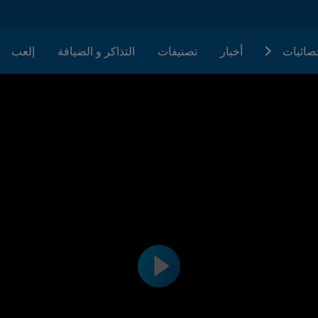
حصائيات
أخبار
تصنيفات
التذاكر و الضيافة
إلعب