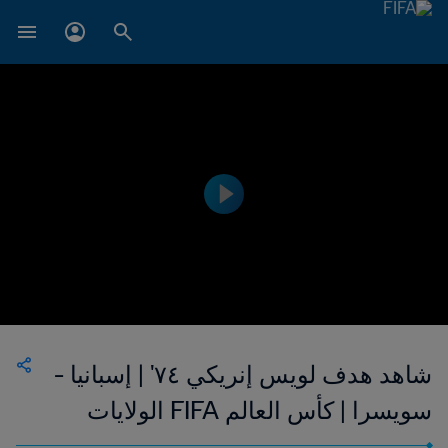
شاهد هدف لويس إنريكي ٧٤' | إسبانيا -
سويسرا | كأس العالم FIFA الولايات
المتحدة ١٩٩٤