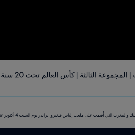
أُقيمت على ملعب إلياس فيغيروا براندر يوم السبت 4 أكتوبر عند الساعة 17:00 (بالتوقيت المحلي).