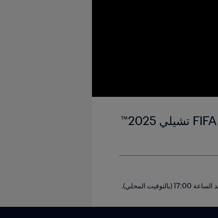
المكسيك ضد المغرب | المجموعة الثالثة | كأس العالم تحت 20 سنة FIFA تشيلي 2025™