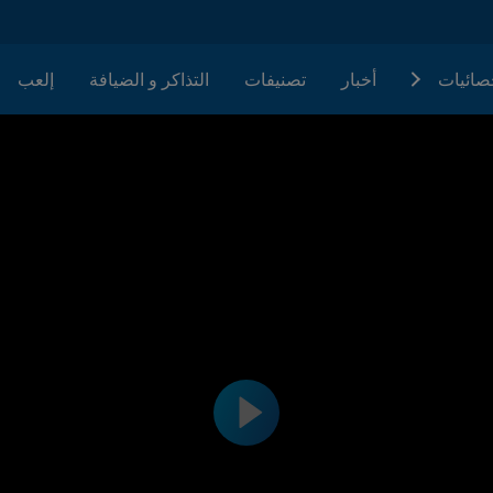
حصائيات
أخبار
تصنيفات
التذاكر و الضيافة
إلعب