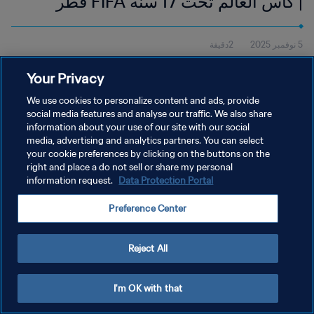
| كأس العالم تحت 17 سنة FIFA قطر
2025™ | أبرز اللقطات
5 نوفمبر 2025
2دقيقة
شاهد أبرز لقطات مباراة كندا وأوغندا التي أُقيمت في أسباير زون، الدوحة،
Your Privacy
يوم الأربعاء 5 نوفمبر، في الساعة 18:45 (بالتوقيت المحلي).
We use cookies to personalize content and ads, provide
social media features and analyse our traffic. We also share
information about your use of our site with our social
media, advertising and analytics partners. You can select
your cookie preferences by clicking on the buttons on the
right and place a do not sell or share my personal
سياسة الخصوصية
information request.
Data Protection Portal
شروط الخدمة
Preference Center
إدارة تفضيلات ملفات تعريف الارتباط
حقوق النشر والطبع والتأليف © ١٩٩٤ - ٢٠٢٦ FIFA. جميع الحقوق محفوظة.
Reject All
I'm OK with that