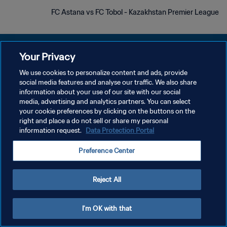
FC Astana vs FC Tobol - Kazakhstan Premier League
Your Privacy
We use cookies to personalize content and ads, provide
social media features and analyse our traffic. We also share
سياسة الخصوصية
information about your use of our site with our social
media, advertising and analytics partners. You can select
شروط الخدمة
your cookie preferences by clicking on the buttons on the
إدارة تفضيلات ملفات تعريف الارتباط
right and place a do not sell or share my personal
information request.
Data Protection Portal
حقوق النشر والطبع والتأليف © ١٩٩٤ - ٢٠٢٦ FIFA. جميع الحقوق محفوظة.
Preference Center
Reject All
I'm OK with that