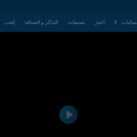
حصائيات
أخبار
تصنيفات
التذاكر و الضيافة
إلعب