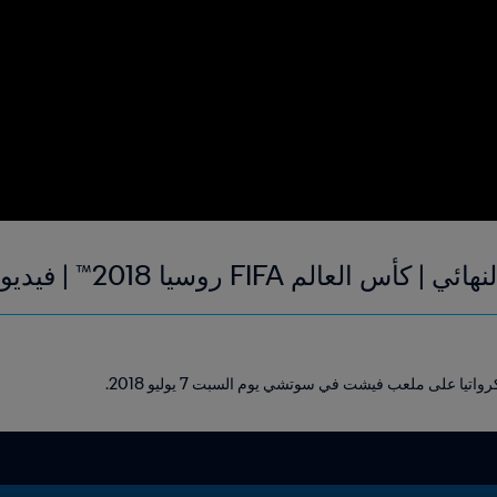
م FIFA روسيا 2018™ | فيديو ملخص مطول
اتيا على ملعب فيشت في سوتشي يوم السبت 7 يوليو 2018.