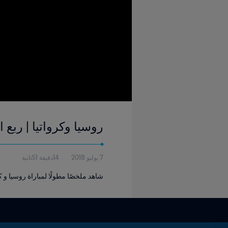
روسيا وكرواتيا | ربع النهائي | كأس العال
7 يوليو 2018
14دقيقة 51ثانية
شاهد ملخصًا مطولًا لمباراة روسيا و كرو