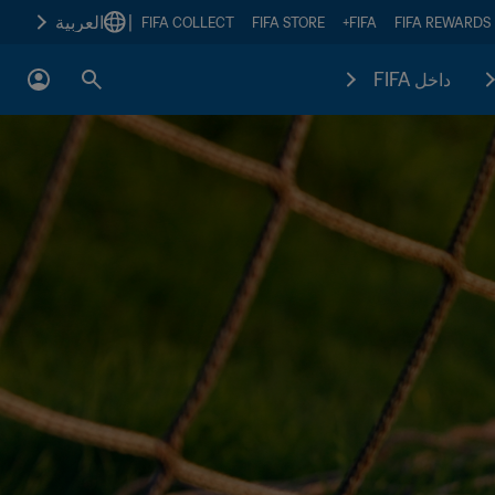
|
العربية
FIFA COLLECT
FIFA STORE
FIFA+
FIFA REWARDS
داخل FIFA