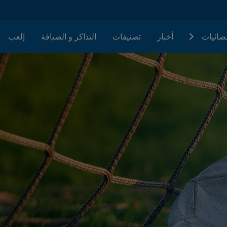
حصائيات
أخبار
تصنيفات
التذاكر و الضيافة
إلعب