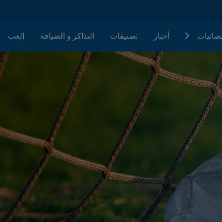
حصائيات
أخبار
تصنيفات
التذاكر و الضيافة
إلعب