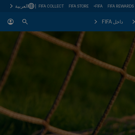
|
العربية
FIFA COLLECT
FIFA STORE
FIFA+
FIFA REWARDS
داخل FIFA