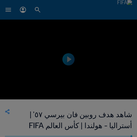
شاهد هدف روبين فان بيرسي ٥٧' |
أستراليا - هولندا | كأس العالم FIFA
البرازيل ٢٠١٤