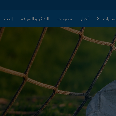
حصائيات
أخبار
تصنيفات
التذاكر و الضيافة
إلعب