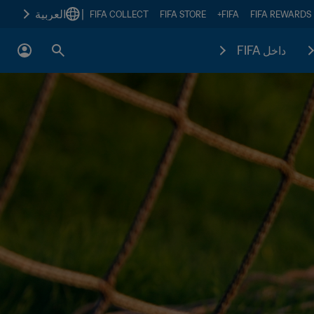
|
العربية
FIFA COLLECT
FIFA STORE
FIFA+
FIFA REWARDS
داخل FIFA