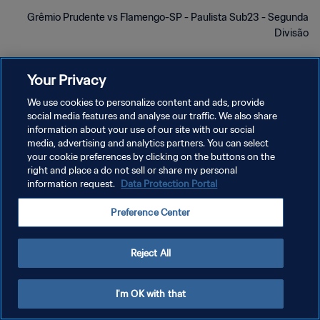
Grêmio Prudente vs Flamengo-SP - Paulista Sub23 - Segunda
Divisão
Your Privacy
We use cookies to personalize content and ads, provide
social media features and analyse our traffic. We also share
سياسة الخصوصية
information about your use of our site with our social
media, advertising and analytics partners. You can select
شروط الخدمة
your cookie preferences by clicking on the buttons on the
right and place a do not sell or share my personal
إدارة تفضيلات ملفات تعريف الارتباط
information request.
Data Protection Portal
حقوق النشر والطبع والتأليف © ١٩٩٤ - ٢٠٢٦ FIFA. جميع الحقوق محفوظة.
Preference Center
Reject All
I'm OK with that