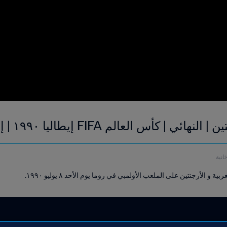
 كأس العالم FIFA إيطاليا ١٩٩٠ | إعادة المباراة
ية و الأرجنتين على الملعب الأولمبي في روما يوم الأحد ٨ يوليو ١٩٩٠.