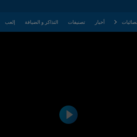
حصائيات
أخبار
تصنيفات
التذاكر و الضيافة
إلعب