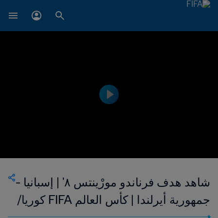
شاهد هدف فرناندو مورْينتس ٨' | إسبانيا -
جمهورية أيرلندا | كأس العالم FIFA كوريا/
اليابان ٢٠٠٢