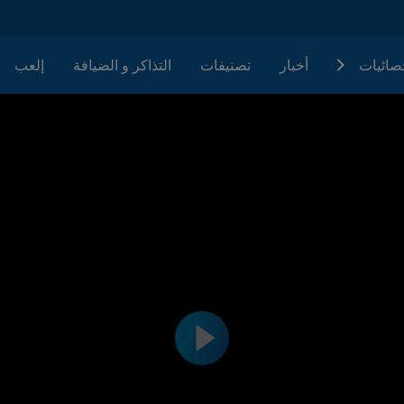
حصائيات
أخبار
تصنيفات
التذاكر و الضيافة
إلعب