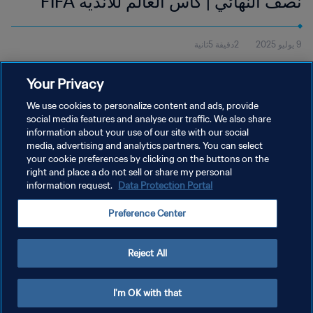
نصف النهائي | كأس العالم للأندية FIFA
الولايات المتحدة الأمريكية 2025™ |
2دقيقة 5ثانية
9 يوليو 2025
الملخص
شاهد ملخص المباراة بين باريس سان جيرمان وريال مدريد التي جرت في
Your Privacy
ملعب متلايف في نيوريورك، يوم الثلاثاء 9 يوليو، عند الساعة 15:00
(بالتوقيت المحلي).
We use cookies to personalize content and ads, provide
social media features and analyse our traffic. We also share
information about your use of our site with our social
media, advertising and analytics partners. You can select
your cookie preferences by clicking on the buttons on the
right and place a do not sell or share my personal
information request.
Data Protection Portal
سياسة الخصوصية
Preference Center
شروط الخدمة
إدارة تفضيلات ملفات تعريف الارتباط
Reject All
حقوق النشر والطبع والتأليف © ١٩٩٤ - ٢٠٢٦ FIFA. جميع الحقوق محفوظة.
I'm OK with that