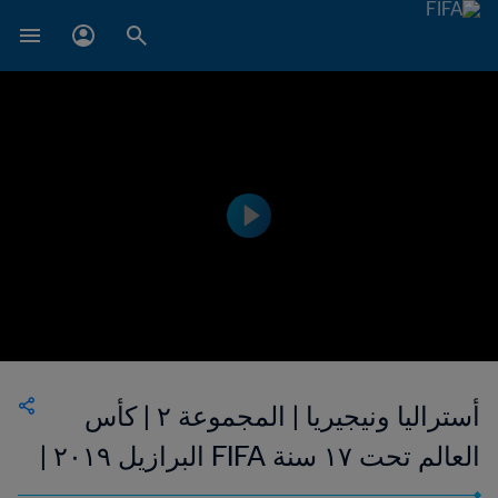
أستراليا ونيجيريا | المجموعة ٢ | كأس
العالم تحت ١٧ سنة FIFA البرازيل ٢٠١٩ |
فيديو ملخص