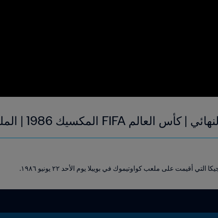
العالم FIFA المكسيك 1986 | الملخص
لتي أقيمت على ملعب كواوتيموك في بويبلا يوم الأحد ٢٢ يونيو ١٩٨٦.