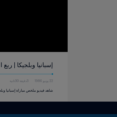
إسبانيا وبلجيكا | ربع النهائي | كأس 
22 يونيو 1986
3دقيقة 30ثانية
شاهد فيديو ملخص مباراة إسبانيا وبلجيكا ا