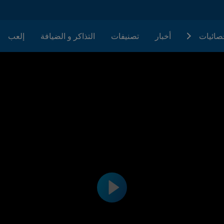
حصائيات
أخبار
تصنيفات
التذاكر و الضيافة
إلعب