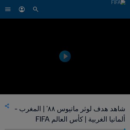
شاهد هدف لوثر ماتيوس ٨٨' | المغرب -
ألمانيا الغربية | كأس العالم FIFA
المكسيك ١٩٨٦