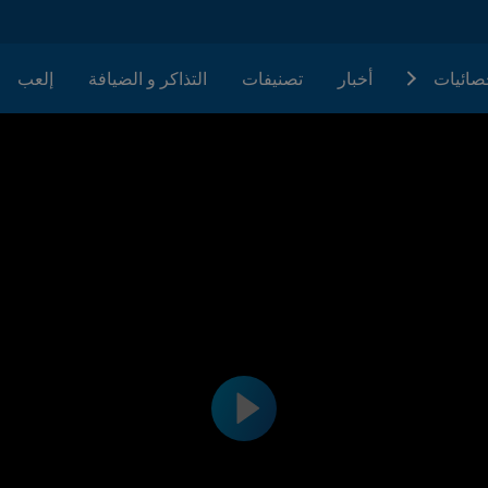
حصائيات
أخبار
تصنيفات
التذاكر و الضيافة
إلعب