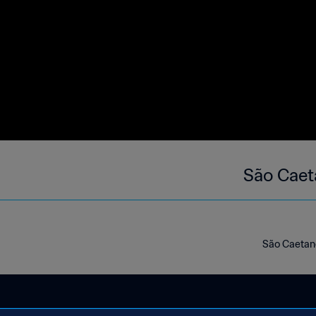
São Caet
São Caetano