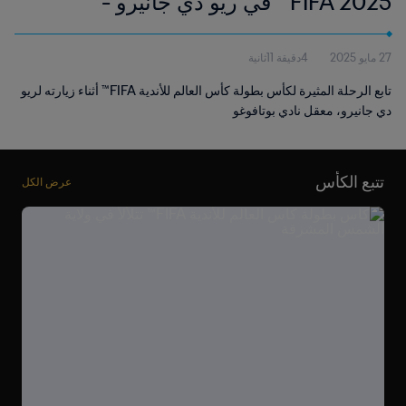
FIFA 2025™ في ريو دي جانيرو -
بوتافوغو
27 مايو 2025
4دقيقة 11ثانية
تابع الرحلة المثيرة لكأس بطولة كأس العالم للأندية FIFA™ أثناء زيارته لريو
دي جانيرو، معقل نادي بوتافوغو
تتبع الكأس
عرض الكل