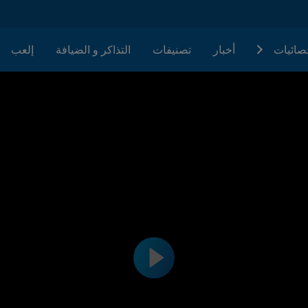
حصائيات
أخبار
تصنيفات
التذاكر و الضيافة
إلعب