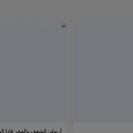
أرنولد: الشغف والفخر قادا الع