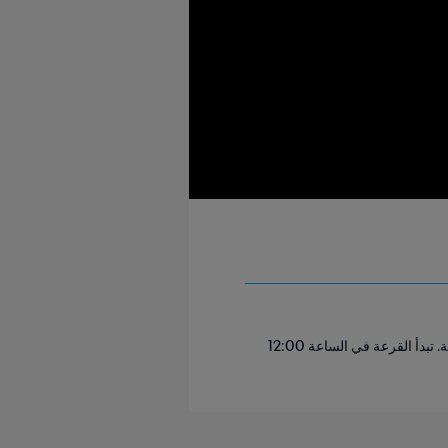
شاهد القرعة مباشرةً من زيورخ، حيث سيتم توزيع منتخبات أوروبا على 12 مجموعة مؤهلة إلى كأس العالم FIFA القادمة. تبدأ القرعة في الساعة 12:00