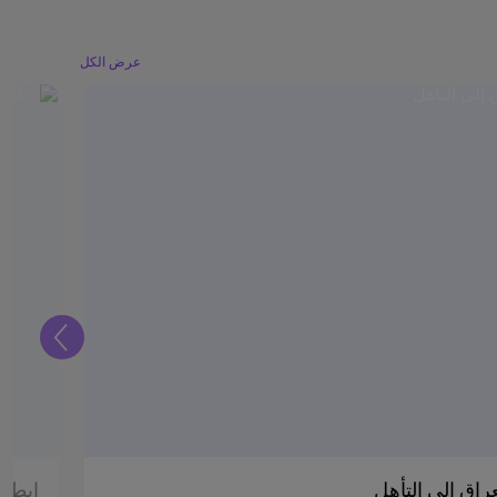
عرض الكل
التالي
راق إلى التأهل
إيطال