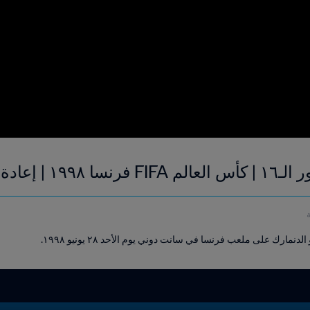
عادة المباراة
لدنمارك على ملعب فرنسا في سانت دوني يوم الأحد ٢٨ يونيو ١٩٩٨.