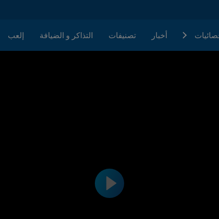
حصائيات
أخبار
تصنيفات
التذاكر و الضيافة
إلعب