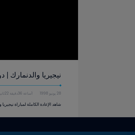
نيجيريا والدنمارك | دور الـ١٦ | كأس العالم FIFA فرنسا ١٩٩٨ | إ
28 يونيو 1998
1ساعة 36دقيقة 22ثانية
شاهد الإعادة الكاملة لمباراة نيجيريا و ا