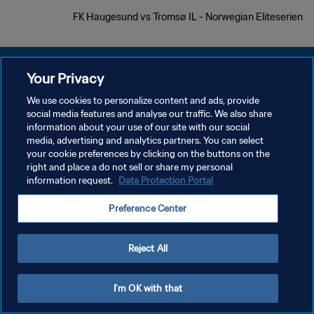
FK Haugesund vs Tromsø IL - Norwegian Eliteserien
Your Privacy
We use cookies to personalize content and ads, provide
سياسة الخصوصية
social media features and analyse our traffic. We also share
information about your use of our site with our social
شروط الخدمة
media, advertising and analytics partners. You can select
your cookie preferences by clicking on the buttons on the
إدارة تفضيلات ملفات تعريف الارتباط
right and place a do not sell or share my personal
حقوق النشر والطبع والتأليف © ١٩٩٤ - ٢٠٢٦ FIFA. جميع الحقوق محفوظة.
information request.
Data Protection Portal
Preference Center
Reject All
I'm OK with that