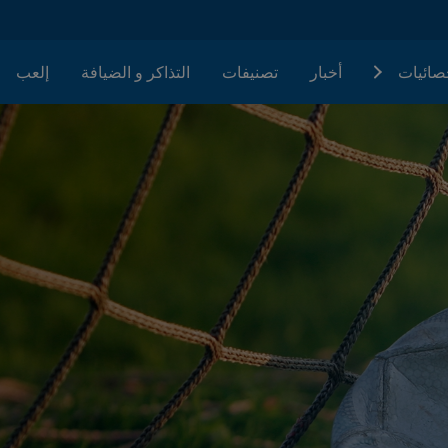
حصائيات
أخبار
تصنيفات
التذاكر و الضيافة
إلعب