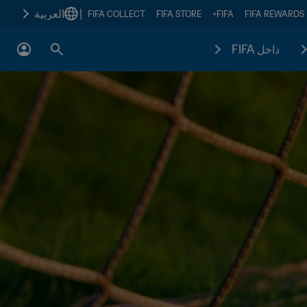
|
العربية
FIFA COLLECT
FIFA STORE
FIFA+
FIFA REWARDS
داخل FIFA