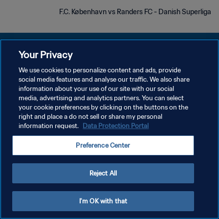
F.C. København vs Randers FC - Danish Superliga
Your Privacy
We use cookies to personalize content and ads, provide
سياسة الخصوصية
social media features and analyse our traffic. We also share
information about your use of our site with our social
شروط الخدمة
media, advertising and analytics partners. You can select
your cookie preferences by clicking on the buttons on the
إدارة تفضيلات ملفات تعريف الارتباط
right and place a do not sell or share my personal
حقوق النشر والطبع والتأليف © ١٩٩٤ - ٢٠٢٦ FIFA. جميع الحقوق محفوظة.
information request.
Data Protection Portal
Preference Center
Reject All
I'm OK with that