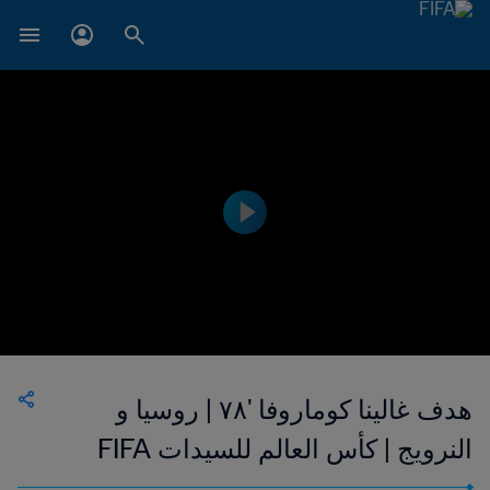
هدف غالينا كوماروفا '٧٨ | روسيا و
النرويج | كأس العالم للسيدات FIFA
الولايات المتحدة الأمريكية ١٩٩٩