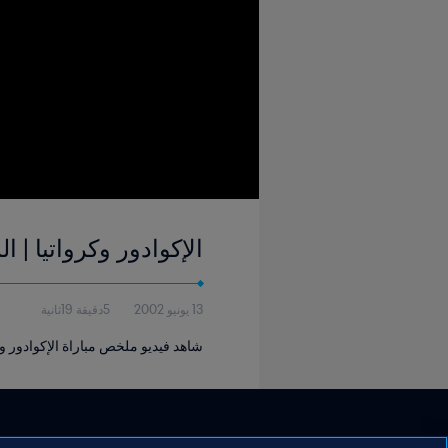
الإكوادور وكرواتيا | المجموعة ٧ | كأس العالم FIFA كوريا/ا
13 يونيو 2002
5دقيقة 19ثانية
شاهد فيديو ملخص مباراة الإكوادور وكروا