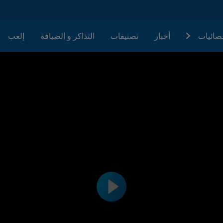
حصائيات
أخبار
تصنيفات
التذاكر و الضيافة
إلعب