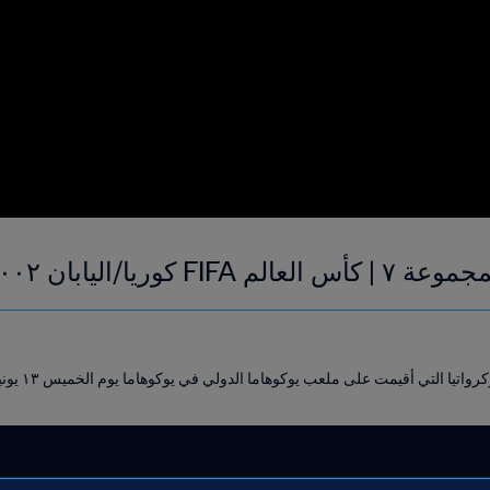
ليابان ٢٠٠٢ | فيديو ملخص
تيا التي أقيمت على ملعب يوكوهاما الدولي في يوكوهاما يوم الخميس ١٣ يونيو ٢٠٠٢.