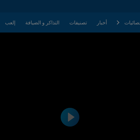
حصائيات
أخبار
تصنيفات
التذاكر و الضيافة
إلعب