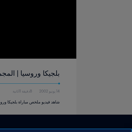
بلجيكا وروسيا | المجموعة ٨ | كأس العالم FIFA كوريا/اليابان ٠٢
14 يونيو 2002
8دقيقة 11ثانية
شاهد فيديو ملخص مباراة بلجيكا وروسيا ا