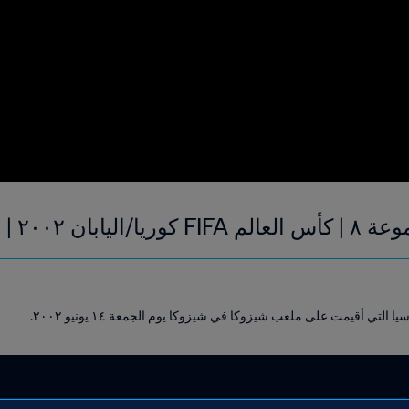
٢٠ | فيديو ملخص
لتي أقيمت على ملعب شيزوكا في شيزوكا يوم الجمعة ١٤ يونيو ٢٠٠٢.