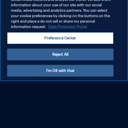
information about your use of our site with our social
media, advertising and analytics partners. You can select
your cookie preferences by clicking on the buttons on the
right and place a do not sell or share my personal
information request.
Data Protection Portal
Preference Center
Reject All
I'm OK with that
كرواتيا والمغرب | تحديد المركز الثالث | كأس العالم
FIFA قطر ٢٠٢٢™ | فيديو ملخص