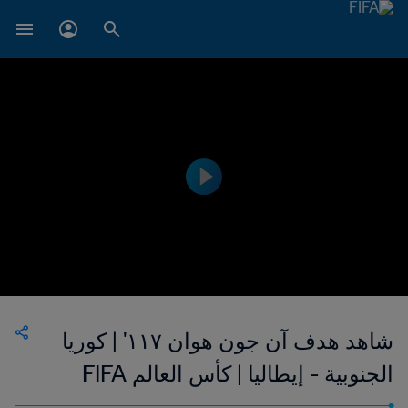
شاهد هدف آن جون هوان ١١٧' | كوريا
الجنوبية - إيطاليا | كأس العالم FIFA
كوريا/اليابان ٢٠٠٢