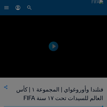
فنلندا وأوروغواي | المجموعة ١ | كأس
العالم للسيدات تحت ١٧ سنة FIFA
الأوروغواي ٢٠١٨™ | فيديو ملخص