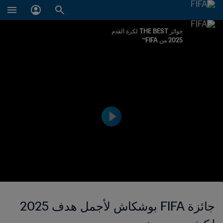
جوائز THE BEST لكرة القدم
2025 من FIFA™
جائزة FIFA بوشكاش لأجمل هدف 2025