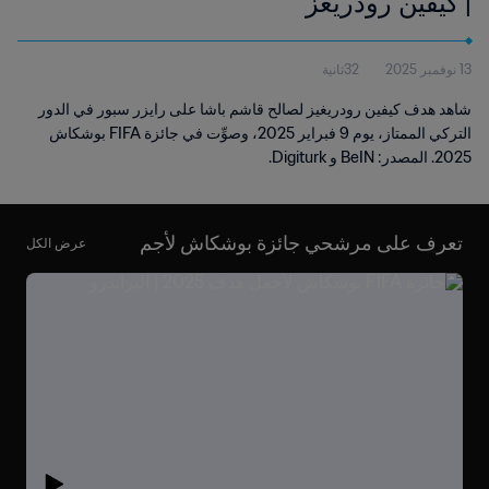
| كيفين رودريغز
13 نوفمبر 2025
32ثانية
شاهد هدف كيفين رودريغيز لصالح قاشم باشا على رايزر سبور في الدور
التركي الممتاز، يوم 9 فبراير 2025، وصوِّت في جائزة FIFA بوشكاش
2025. المصدر: BeIN و Digiturk.
تعرف على مرشحي جائزة بوشكاش لأجم
عرض الكل
ل هدف