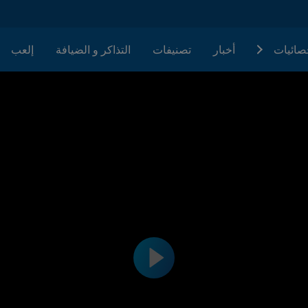
حصائيات
أخبار
تصنيفات
التذاكر و الضيافة
إلعب