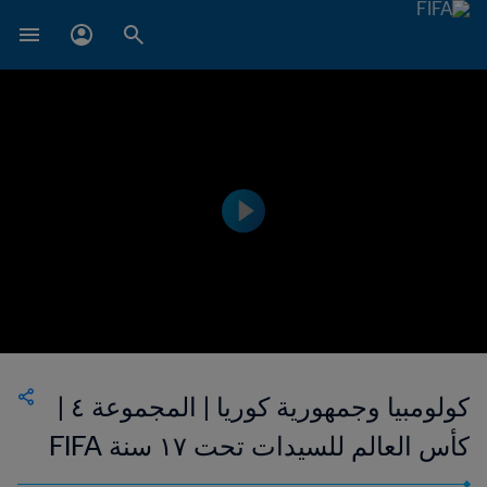
كولومبيا وجمهورية كوريا | المجموعة ٤ |
كأس العالم للسيدات تحت ١٧ سنة FIFA
الأوروغواي ٢٠١٨™ | فيديو ملخص