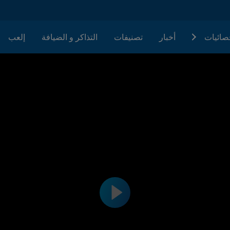
حصائيات
أخبار
تصنيفات
التذاكر و الضيافة
إلعب