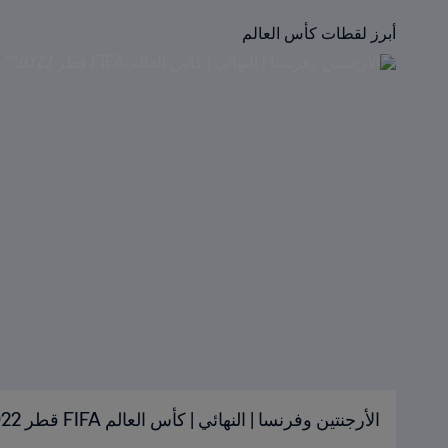
أبرز لقطات كأس العالم
الأرجنتين وفرنسا | النهائي | كأس العالم FIFA قطر 2022™ | الملخص