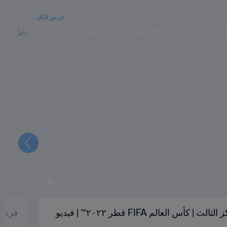
عرض الكل
التالي
كرواتيا والمغرب | تحديد المركز الثالث | كأس العالم FIFA قطر ٢٠٢٢™ | فيديو
فرنسا وا