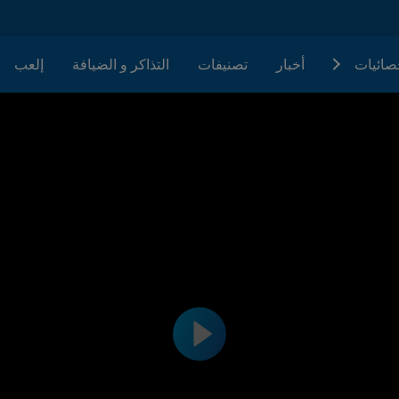
حصائيات
أخبار
تصنيفات
التذاكر و الضيافة
إلعب