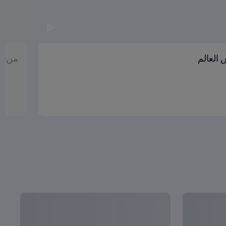
العالم
من ال