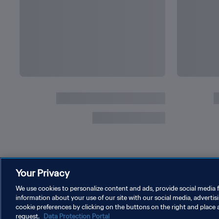
Your Privacy
We use cookies to personalize content and ads, provide social media f
information about your use of our site with our social media, advertis
cookie preferences by clicking on the buttons on the right and place 
حقوق النشر والطبع والتأليف © ١٩٩٤ - ٢٠٢٦ FIFA. جميع الحقوق محفوظة.
request.
Data Protection Portal