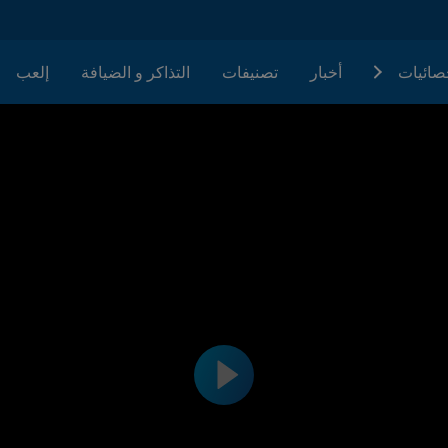
حصائيات
أخبار
تصنيفات
التذاكر و الضيافة
إلعب