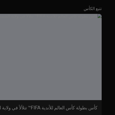
تتبع الكأس
كأس بطولة كأس العالم للأندية FIFA™ تتلألأ في ولاية الشمس المشرقة