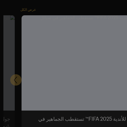
عرض الكل
التالي
جولة كأس بطولة كأس العالم للأندية FIFA 2025™ تستقطب الجماهير في
نادي 