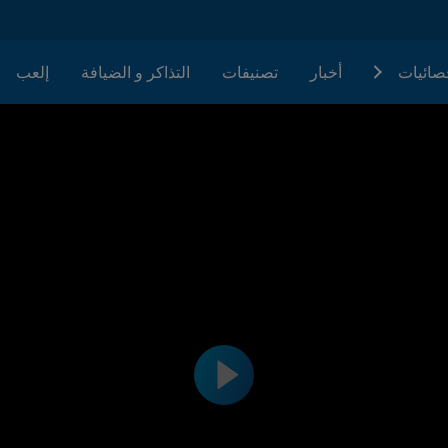
حصائيات
أخبار
تصنيفات
التذاكر و الضيافة
إلعب