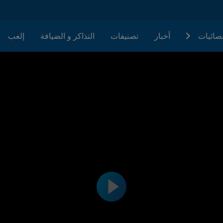
حصائيات
أخبار
تصنيفات
التذاكر و الضيافة
إلعب