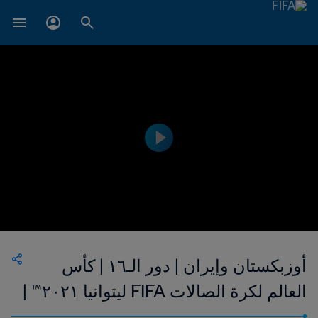
أوزبكستان وإيران | دور الـ١٦ | كأس
العالم لكرة الصالات FIFA ليتوانيا ٢٠٢١™ |
فيديو ملخص