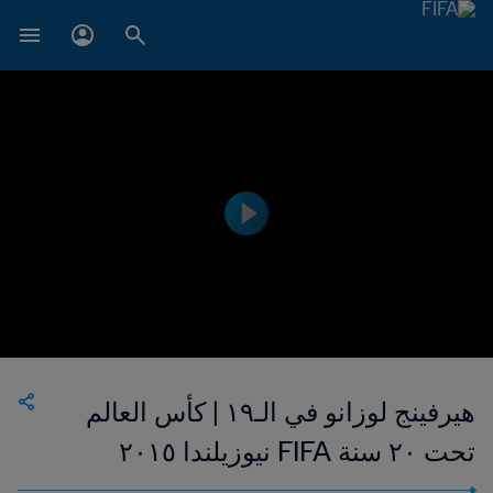
هيرفينج لوزانو في الـ١٩ | كأس العالم
تحت ٢٠ سنة FIFA نيوزيلندا ٢٠١٥