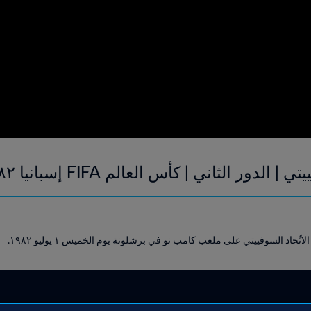
لثاني | كأس العالم FIFA إسبانيا ١٩٨٢ | إعادة المباراة
اتِّحاد السوفييتي على ملعب كامب نو في برشلونة يوم الخميس ١ يوليو ١٩٨٢.