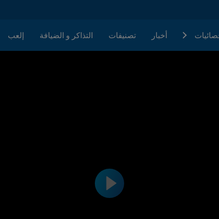
حصائيات
أخبار
تصنيفات
التذاكر و الضيافة
إلعب