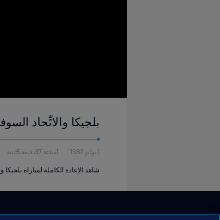
بلجيكا والاتِّحاد السوفييتي | الدور ا
1 يوليو 1982
1ساعة 37دقيقة 5ثانية
شاهد الإعادة الكاملة لمباراة بلجيكا و ال