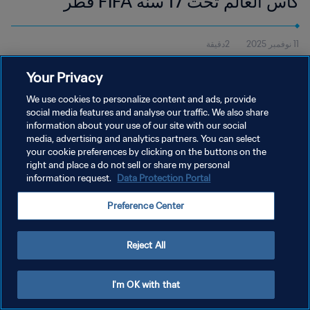
كأس العالم تحت 17 سنة FIFA قطر
2025™ | أبرز اللقطات
11 نوفمبر 2025
2دقيقة
شاهد أبرز لقطات مباراة أوزبكستان وبنما التي أُقيمت في أسباير زون،
Your Privacy
الدوحة، يوم الإثنين 10 نوفمبر، في الساعة 16:30 (بالتوقيت المحلي).
We use cookies to personalize content and ads, provide
social media features and analyse our traffic. We also share
information about your use of our site with our social
media, advertising and analytics partners. You can select
your cookie preferences by clicking on the buttons on the
right and place a do not sell or share my personal
سياسة الخصوصية
information request.
Data Protection Portal
شروط الخدمة
Preference Center
إدارة تفضيلات ملفات تعريف الارتباط
حقوق النشر والطبع والتأليف © ١٩٩٤ - ٢٠٢٦ FIFA. جميع الحقوق محفوظة.
Reject All
I'm OK with that