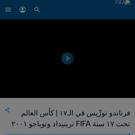
فرناندو تورِّيس في الـ١٧ | كأس العالم
تحت ١٧ سنة FIFA ترينيداد وتوباجو ٢٠٠١