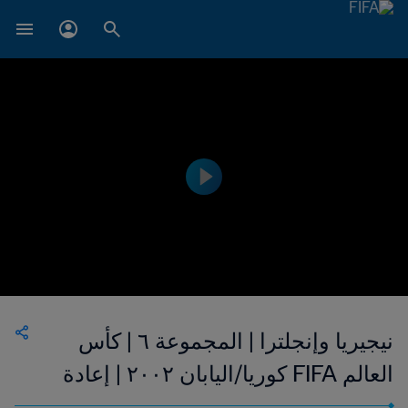
نيجيريا وإنجلترا | المجموعة ٦ | كأس
العالم FIFA كوريا/اليابان ٢٠٠٢ | إعادة
المباراة