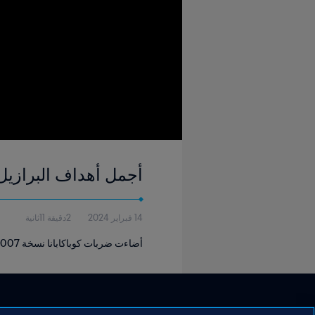
أجمل أهداف البرازيل 007
14 فبراير 2024
2دقيقة 11ثانية
أضاءت ضربات كوباكابانا نسخة 2007 من كأس العالم لكرة القدم الشاطئية FIFA. استرجع ذكريات بعضًا من أفضل تسديدات البرازيل 2007.