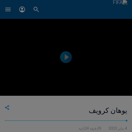
يوهان كرويف
4 يناير 2023
19دقيقة 24ثانية